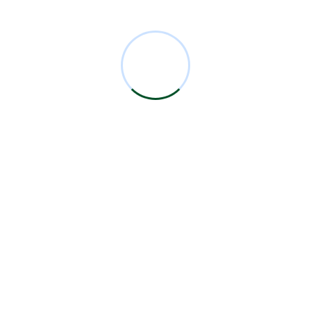
Comentarios Recientes
Miguel Bermejo
en
Acudir con un Cirujano
Certificado
Antonio García Rodríguez
en
Acudir con un
Cirujano Certificado
Miguel Bermejo
en
Acudir con un Cirujano
Certificado
Miguel Bermejo
en
Acudir con un Cirujano
Certificado
Alma Patricia Carrillo Ortega
en
Acudir con un
Cirujano Certificado