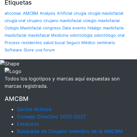
Etiquetas
ahcomac
AMCBM
Analysis
Artificial
cirugía
cirugía maxilofacial
cirugía oral
cirujano
cirujano maxilofacial
colegio maxilofacial
Colegio Maxlofacial
congreso
Data
evento
hidalgo
maxilofacia
maxilofacial
maxilofaical
Medicina
odontología
odontólogo
oral
Process
residentes
salud bucal
Seguro Médico
seminario
Software
Store
uva forum
Todos los logotipos y marcas aquí expuestas son
marcas registrada.
AMCBM
Socios Activos
Consejo Directivo 2025-2027
Estatutos
Búsqueda de Cirujano miembro de la AMCBM