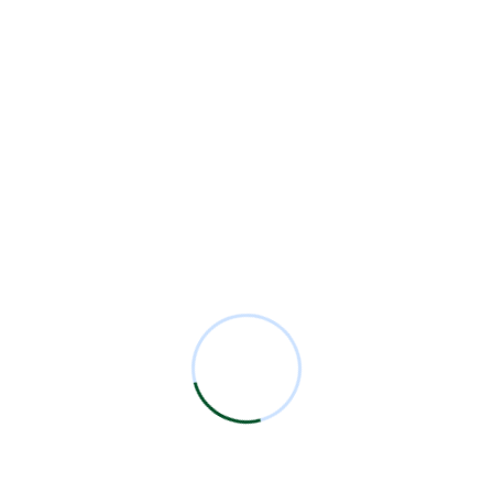
Residentes
23
Security
2
Sesiones Mensuales
71
Technology
1
Comentarios Recientes
Miguel Bermejo
en
Acudir con un Cirujano
Certificado
Antonio García Rodríguez
en
Acudir con un
Cirujano Certificado