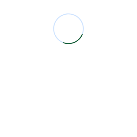
Comentarios Recientes
Miguel Bermejo
en
Acudir con un Cirujano
Certificado
Antonio García Rodríguez
en
Acudir con un
Cirujano Certificado
Miguel Bermejo
en
Acudir con un Cirujano
Certificado
Miguel Bermejo
en
Acudir con un Cirujano
Certificado
Alma Patricia Carrillo Ortega
en
Acudir con un
Cirujano Certificado