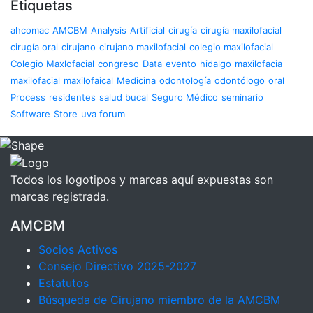
Etiquetas
ahcomac
AMCBM
Analysis
Artificial
cirugía
cirugía maxilofacial
cirugía oral
cirujano
cirujano maxilofacial
colegio maxilofacial
Colegio Maxlofacial
congreso
Data
evento
hidalgo
maxilofacia
maxilofacial
maxilofaical
Medicina
odontología
odontólogo
oral
Process
residentes
salud bucal
Seguro Médico
seminario
Software
Store
uva forum
Todos los logotipos y marcas aquí expuestas son
marcas registrada.
AMCBM
Socios Activos
Consejo Directivo 2025-2027
Estatutos
Búsqueda de Cirujano miembro de la AMCBM