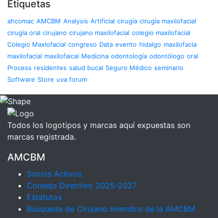
Etiquetas
ahcomac
AMCBM
Analysis
Artificial
cirugía
cirugía maxilofacial
cirugía oral
cirujano
cirujano maxilofacial
colegio maxilofacial
Colegio Maxlofacial
congreso
Data
evento
hidalgo
maxilofacia
maxilofacial
maxilofaical
Medicina
odontología
odontólogo
oral
Process
residentes
salud bucal
Seguro Médico
seminario
Software
Store
uva forum
Todos los logotipos y marcas aquí expuestas son
marcas registrada.
AMCBM
Socios Activos
Consejo Directivo 2025-2027
Estatutos
Búsqueda de Cirujano miembro de la AMCBM