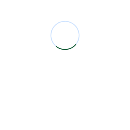
Comentarios Recientes
Miguel Bermejo
en
Acudir con un Cirujano
Certificado
Antonio García Rodríguez
en
Acudir con un
Cirujano Certificado
Miguel Bermejo
en
Acudir con un Cirujano
Certificado
Miguel Bermejo
en
Acudir con un Cirujano
Certificado
Alma Patricia Carrillo Ortega
en
Acudir con un