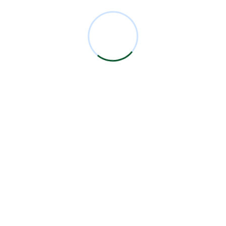
Comentarios Recientes
Miguel Bermejo
en
Acudir con un Cirujano
Certificado
Antonio García Rodríguez
en
Acudir con un
Cirujano Certificado
Miguel Bermejo
en
Acudir con un Cirujano
Certificado
Miguel Bermejo
en
Acudir con un Cirujano
Certificado
Alma Patricia Carrillo Ortega
en
Acudir con un
Cirujano Certificado