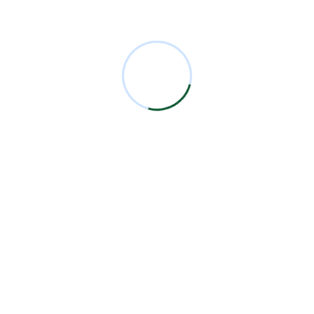
Comentarios Recientes
Miguel Bermejo
en
Acudir con un Cirujano
Certificado
Antonio García Rodríguez
en
Acudir con un
Cirujano Certificado
Miguel Bermejo
en
Acudir con un Cirujano
Certificado
Miguel Bermejo
en
Acudir con un Cirujano
Certificado
Alma Patricia Carrillo Ortega
en
Acudir con un
Cirujano Certificado