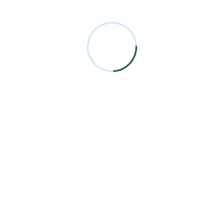
Comentarios Recientes
Miguel Bermejo
en
Acudir con un Cirujano
Certificado
Antonio García Rodríguez
en
Acudir con un
Cirujano Certificado
Miguel Bermejo
en
Acudir con un Cirujano
Certificado
Miguel Bermejo
en
Acudir con un Cirujano
Certificado
Alma Patricia Carrillo Ortega
en
Acudir con un
Cirujano Certificado