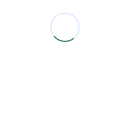
Comentarios Recientes
Miguel Bermejo
en
Acudir con un Cirujano
Certificado
Antonio García Rodríguez
en
Acudir con un
Cirujano Certificado
Miguel Bermejo
en
Acudir con un Cirujano
Certificado
Miguel Bermejo
en
Acudir con un Cirujano
Certificado
Alma Patricia Carrillo Ortega
en
Acudir con un
Cirujano Certificado