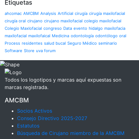
Etiquetas
ahcomac
AMCBM
Analysis
Artificial
cirugía
cirugía maxilofacial
cirugía oral
cirujano
cirujano maxilofacial
colegio maxilofacial
Colegio Maxlofacial
congreso
Data
evento
hidalgo
maxilofacia
maxilofacial
maxilofaical
Medicina
odontología
odontólogo
oral
Process
residentes
salud bucal
Seguro Médico
seminario
Software
Store
uva forum
Todos los logotipos y marcas aquí expuestas son
marcas registrada.
AMCBM
Socios Activos
Consejo Directivo 2025-2027
Estatutos
Búsqueda de Cirujano miembro de la AMCBM