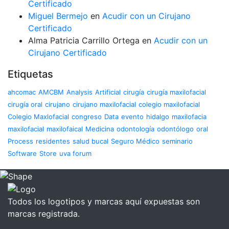
Certificado
Miguel Bermejo
en
Acudir con un Cirujano
Certificado
Alma Patricia Carrillo Ortega
en
Acudir con un
Cirujano Certificado
Etiquetas
ahcomac
AMCBM
Analysis
Artificial
cirugía
cirugía maxilofacial
cirugía oral
cirujano
cirujano maxilofacial
colegio maxilofacial
Colegio Maxlofacial
congreso
Data
evento
hidalgo
maxilofacia
maxilofacial
maxilofaical
Medicina
odontología
odontólogo
oral
Process
residentes
salud bucal
Seguro Médico
seminario
Software
Store
uva forum
Todos los logotipos y marcas aquí expuestas son
marcas registrada.