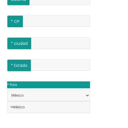
*
CP
*
ciudad
*
Estado
*
País
×
México