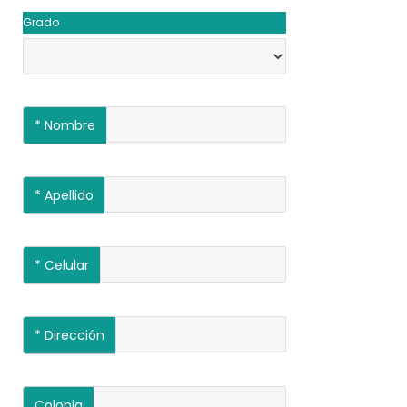
Grado
*
Nombre
*
Apellido
*
Celular
*
Dirección
Colonia